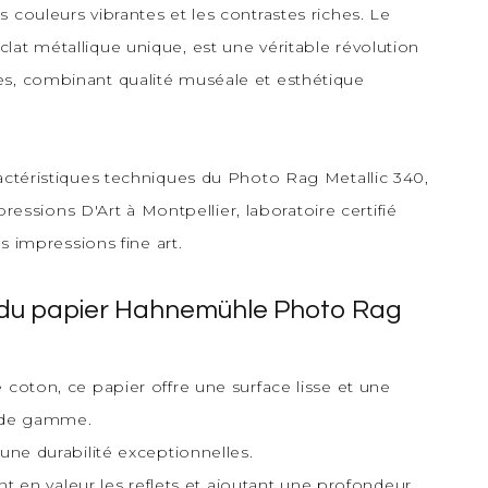
 couleurs vibrantes et les contrastes riches. Le
lat métallique unique, est une véritable révolution
es, combinant qualité muséale et esthétique
ractéristiques techniques du Photo Rag Metallic 340,
sions D'Art à Montpellier, laboratoire certifié
os impressions fine art.
s du papier Hahnemühle Photo Rag
 coton, ce papier offre une surface lisse et une
ut de gamme.
une durabilité exceptionnelles.
ant en valeur les reflets et ajoutant une profondeur